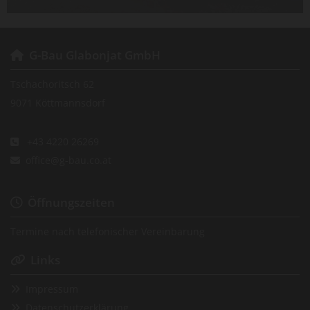
G-Bau Glabonjat GmbH

Tschachoritsch 62
9071 Köttmannsdorf
+43 4220 26269

office@g-bau.co.at

Öffnungszeiten

Termine nach telefonischer Vereinbarung
Links

Impressum

Datenschutzerklärung
