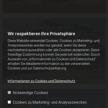
Carports & Garagen
Wir respektieren Ihre Privatsphäre
Wir bauen für Sie Carports und Garagen, die perfekt zu
Ihrem Haus passen. Mit viel Know-how und
Diese Website verwendet Cookies. Cookies zu Marketing- und
hochwertigen Materialien garantieren wir Ihnen
Analysezwecken werden nur gesetzt, wenn Sie diese
nachstehend auswählen oder alle Cookies akzeptieren. Diese
langfristige Haltbarkeit und Funktionalität für den
freiwillige Zustimmung können Sie jederzeit widerrufen. Durch
Unterschlupf für Ihre Autos.
Auswahl von „Informationen zu Cookies und Datenschutz“
erhalten Sie detaillierte Information zu den verwendeten
Cookies und zur Datenschutzerklärung.
WEITER
Informationen zu Cookies und Datenschutz
Notwendige Cookies
Poolbau
Cookies zu Marketing- und Analysezwecken
Vertrauen Sie auf unsere Kompetenz im Poolbau. Wir